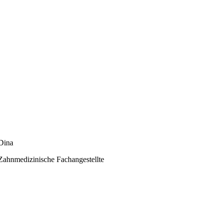
Dina
Zahnmedizinische Fachangestellte