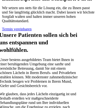
Wir setzen uns stets für die Lösung ein, die zu Ihnen passt
und Sie langfristig glücklich macht. Dabei lassen wir höchste
Sorgfalt walten und halten immer unseren hohen
Qualitätsstandard.
Termin vereinbaren
Unsere Patienten sollen sich bei
uns entspannen und
wohlfühlen.
Unser bestens ausgebildetes Team bietet Ihnen in
einer beruhigenden Umgebung eine sanfte und
persönliche Betreuung, damit Sie mit einem
schönen Lächeln in Ihrem Berufs- und Privatleben
strahlen können. Mit modernster zahnmedizinischer
Technik beugen wir Problemen in Ihrem Mund,
Kiefer und Gesichtsbereich vor.
Wir glauben, dass jedes Lächeln einzigartig ist und
deshalb erstellen wir maßgeschneiderte
Behandlungspläne rund um Ihre individuellen
Wünsche, um die Ergebnisse zu erzielen, nach