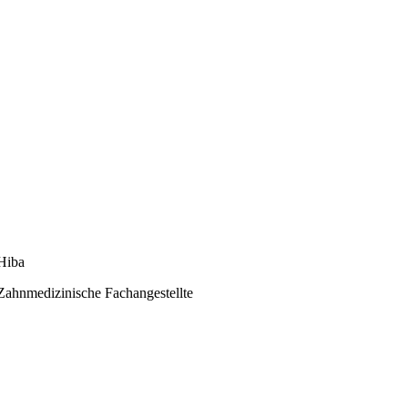
Hiba
Zahnmedizinische Fachangestellte