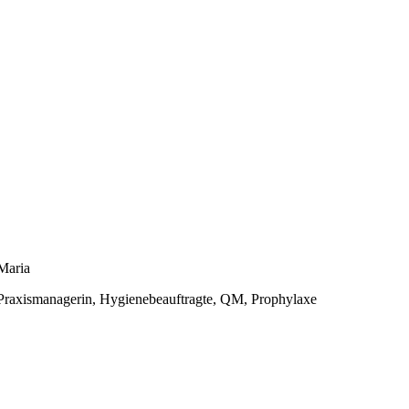
Maria
Praxismanagerin, Hygiene­beauftragte, QM, Prophylaxe