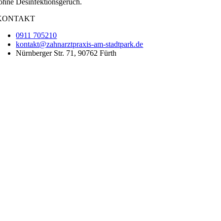
ohne Desinfektionsgeruch.
KONTAKT
0911 705210
kontakt@zahnarztpraxis-am-stadtpark.de
Nürnberger Str. 71, 90762 Fürth