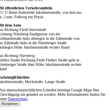
it öffentlichen Verkehrsmitteln
1: U-Bahn Haltestelle Jakobinenstraße, von dort aus
a. 2 min. Fußweg zur Praxis
Mit dem Auto
us Richtung Fürth Innenstadt:
ichtung Nürnberg-Stadtgrenze
von der
ebhardtstraße links abbiegen in die Zähnstraße
von
er Zähstraße links in die Nürnberger Straße
inbiegen
Höhe Jakobinenstraße rechter Hand
us Richtung Nürnberg:
ürther Straße Richtung Fürth
Fürther Straße geht in
ürnberger Straße über
Höhe Jakobinenstraße rechter
Hand
arkmöglichkeiten
akobinenstraße, Meckstraße, Lange Straße
Aus datenschutzrechtlichen Gründen benötigt Google Maps Ihre
Einwilligung um geladen zu werden. Mehr Informationen finden Sie
unter
Datenschutz
.
Akzeptieren