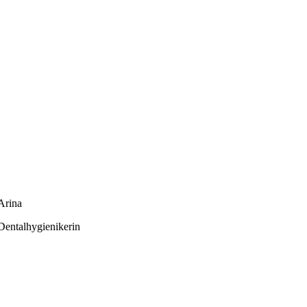
Arina
Dentalhygienikerin