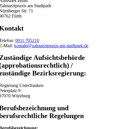
Abhishek Bhatt
Zahnarztpraxis am Stadtpark
Nürnberger Str. 71
90762 Fürth
Kontakt
Telefon:
0911 705210
E-Mail:
kontakt@zahnarztpraxis-am-stadtpark.de
Zuständige Aufsichtsbehörde
(approbationsrechtlich) /
zuständige Bezirksregierung:
Regierung Unterfranken
Peterplatz 9
97070 Würzburg
Berufsbezeichnung und
berufsrechtliche Regelungen
Berufsbezeichnung: