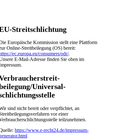
EU-Streitschlichtung
Die Europäische Kommission stellt eine Plattform
zur Online-Streitbeilegung (OS) bereit:
https://ec.europa.eu/consumers/odr/
.
Unsere E-Mail-Adresse finden Sie oben im
Impressum.
Verbraucher­streit­
beilegung/Universal­
schlichtungs­stelle
Wir sind nicht bereit oder verpflichtet, an
Streitbeilegungsverfahren vor einer
Verbraucherschlichtungsstelle teilzunehmen.
Quelle:
https://www.e-recht24.de/impressum-
generator.html