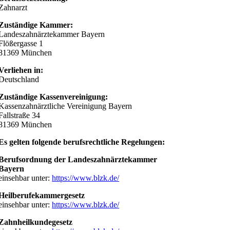
Zahnarzt
Zuständige Kammer:
Landeszahnärztekammer Bayern
Flößergasse 1
81369 München
Verliehen in:
Deutschland
Zuständige Kassenvereinigung:
Kassenzahnärztliche Vereinigung Bayern
Fallstraße 34
81369 München
Es gelten folgende berufsrechtliche Regelungen:
Berufsordnung der Landeszahnärztekammer
Bayern
einsehbar unter:
https://www.blzk.de/
Heilberufekammergesetz
einsehbar unter:
https://www.blzk.de/
Zahnheilkundegesetz