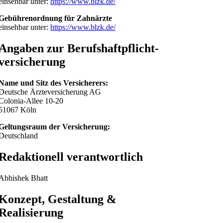
einsehbar unter:
https://www.blzk.de/
Gebührenordnung für Zahnärzte
einsehbar unter:
https://www.blzk.de/
Angaben zur Berufs­haftpflicht­
versicherung
Name und Sitz des Versicherers:
Deutsche Ärzteversicherung AG
Colonia-Allee 10-20
51067 Köln
Geltungsraum der Versicherung:
Deutschland
Redaktionell verantwortlich
Abhishek Bhatt
Konzept, Gestaltung &
Realisierung